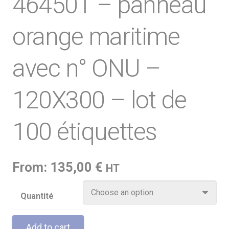
46450T – panneau
orange maritime
avec n° ONU –
120X300 – lot de
100 étiquettes
From:
135,00
€
HT
Quantité
Add to cart