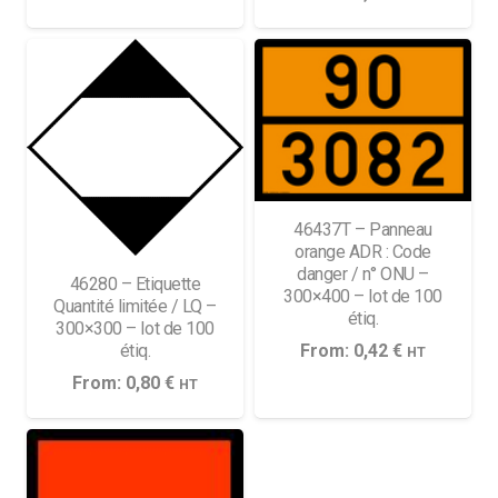
46437T – Panneau
orange ADR : Code
danger / n° ONU –
46280 – Etiquette
300×400 – lot de 100
Quantité limitée / LQ –
étiq.
300×300 – lot de 100
étiq.
From:
0,42
€
HT
From:
0,80
€
HT