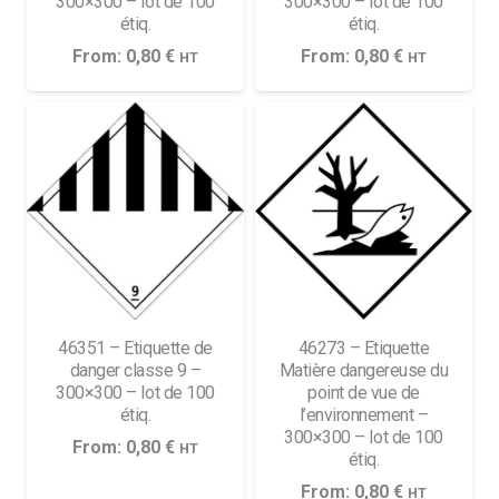
300×300 – lot de 100
300×300 – lot de 100
étiq.
étiq.
From:
0,80
€
From:
0,80
€
HT
HT
46351 – Etiquette de
46273 – Etiquette
danger classe 9 –
Matière dangereuse du
300×300 – lot de 100
point de vue de
étiq.
l’environnement –
300×300 – lot de 100
From:
0,80
€
HT
étiq.
From:
0,80
€
HT