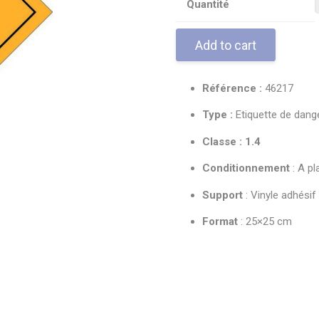
Quantité
Add to cart
Référence :
46217
Type :
Etiquette de dang
Classe : 1.4
Conditionnement
: A pl
Support
: Vinyle adhésif
Format
: 25×25 cm