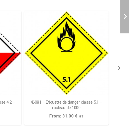
sse 4.2 –
46081 – Etiquette de danger classe 5.1 –
46041 
rouleau de 1000
From:
31,00
€
HT