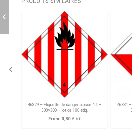
PRODUITS SIMILAIRES
se 3 –
46329 – Etiquette de danger classe 4.1 –
46331 – 
tes
300×300 – lot de 100 étiq.
From:
0,80
€
HT