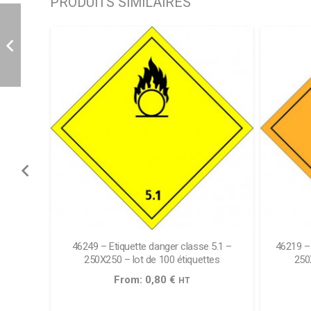
PRODUITS SIMILAIRES
and
46249 – Etiquette danger classe 5.1 –
46219 – 
de 1000
250X250 – lot de 100 étiquettes
250
From:
0,80
€
HT