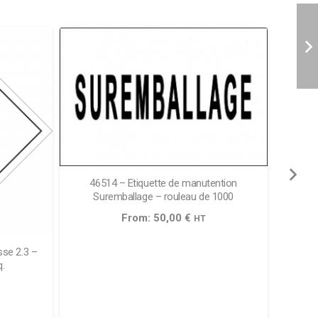
46514 – Etiquette de manutention
Suremballage – rouleau de 1000
From:
50,00
€
HT
sse 2.3 –
46609 
q.