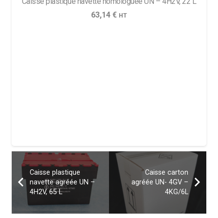
Caisse plastique navette homologuée UN – 4H2V, 22 L
63,14
€
HT
Caisse plastique
Caisse carton
navette agréée UN –
agréée UN- 4GV –
4H2V, 65 L
4KG/6L