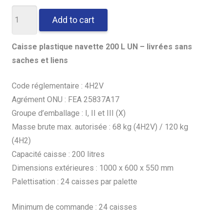
Caisse
Add to cart
plastique
navette
Caisse plastique navette 200
L UN – livrées sans
homologuée
saches et liens
UN
–
Code réglementaire : 4H2V
4H2V,
Agrément ONU : FEA 25837A17
200
Groupe d’emballage : I, II et III (X)
L
Masse brute max. autorisée : 68 kg (4H2V) / 120 kg
quantity
(4H2)
Capacité caisse : 200 litres
Dimensions extérieures : 1000 x 600 x 550 mm
Palettisation : 24 caisses par palette
Minimum de commande : 24 caisses